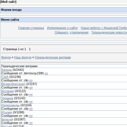
[
Мой сайт
]
Форма входа
Меню сайта
Главная страница
Информация о сайте
Наши работы + Крымский Гербов
Официоз, утверждения
Геральдические новост
Страница
1
из
1
1
Форум
»
Наш форум
»
Геральдические витражи
Геральдические витражи
Канада
(
6
/
2442
)
Сообщение от:
dernovoy1990
»»
США
(
0
/
1238
)
Сообщение от:
clio
»»
Великобритания
(
2
/
1197
)
Сообщение от:
clio
»»
Испания
(
0
/
1122
)
Сообщение от:
clio
»»
Украина
(
0
/
1142
)
Сообщение от:
clio
»»
Нидерланды
(
0
/
1104
)
Сообщение от:
clio
»»
Италия
(
0
/
1098
)
Сообщение от:
clio
»»
Бельгия
(
0
/
1087
)
Сообщение от:
clio
»»
Россия
(
0
/
1216
)