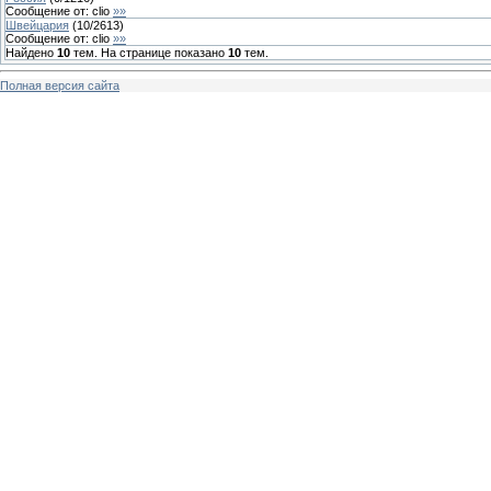
Сообщение от:
clio
»»
Швейцария
(
10
/
2613
)
Сообщение от:
clio
»»
Найдено
10
тем. На странице показано
10
тем.
Полная версия сайта