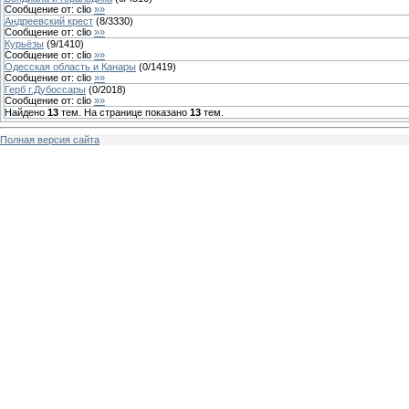
Сообщение от:
clio
»»
Андреевский крест
(
8
/
3330
)
Сообщение от:
clio
»»
Курьёзы
(
9
/
1410
)
Сообщение от:
clio
»»
Одесская область и Канары
(
0
/
1419
)
Сообщение от:
clio
»»
Герб г.Дубоссары
(
0
/
2018
)
Сообщение от:
clio
»»
Найдено
13
тем. На странице показано
13
тем.
Полная версия сайта