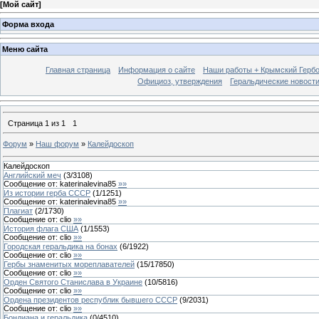
[
Мой сайт
]
Форма входа
Меню сайта
Главная страница
Информация о сайте
Наши работы + Крымский Гербов
Официоз, утверждения
Геральдические новост
Страница
1
из
1
1
Форум
»
Наш форум
»
Калейдоскоп
Калейдоскоп
Английский меч
(
3
/
3108
)
Сообщение от:
katerinalevina85
»»
Из истории герба СССР
(
1
/
1251
)
Сообщение от:
katerinalevina85
»»
Плагиат
(
2
/
1730
)
Сообщение от:
clio
»»
История флага США
(
1
/
1553
)
Сообщение от:
clio
»»
Городская геральдика на бонах
(
6
/
1922
)
Сообщение от:
clio
»»
Гербы знаменитых мореплавателей
(
15
/
17850
)
Сообщение от:
clio
»»
Орден Святого Станислава в Украине
(
10
/
5816
)
Сообщение от:
clio
»»
Ордена президентов республик бывшего СССР
(
9
/
2031
)
Сообщение от:
clio
»»
Бондиана и геральдика
(
0
/
4510
)