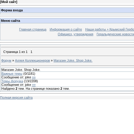
[
Мой сайт
]
Форма входа
Меню сайта
Главная страница
Информация о сайте
Наши работы + Крымский Гербов
Официоз, утверждения
Геральдические новост
Страница
1
из
1
1
Форум
»
Аллея Коллекционеров
»
Магазин Joke. Shop Joke.
Магазин Joke. Shop Joke.
Важные темы
(
0
/
1181
)
Сообщение от:
joke
»»
Темы форума
(
13
/
2208
)
Сообщение от:
joke
»»
Найдено
2
тем. На странице показано
2
тем.
Полная версия сайта