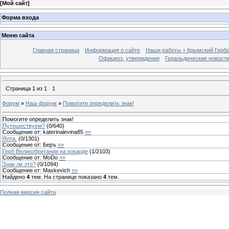
[
Мой сайт
]
Форма входа
Меню сайта
Главная страница
Информация о сайте
Наши работы + Крымский Гербов
Официоз, утверждения
Геральдические новост
Страница
1
из
1
1
Форум
»
Наш форум
»
Помогите определить знак!
Помогите определить знак!
Путешествуем?
(
0
/
640
)
Сообщение от:
katerinalevina85
»»
Ялта.
(
0
/
1301
)
Сообщение от:
Беръ
»»
Герб Великобритании на кокарде
(
1
/
2103
)
Сообщение от:
MoDo
»»
Знак ли это?
(
0
/
1094
)
Сообщение от:
Maskevich
»»
Найдено
4
тем. На странице показано
4
тем.
Полная версия сайта