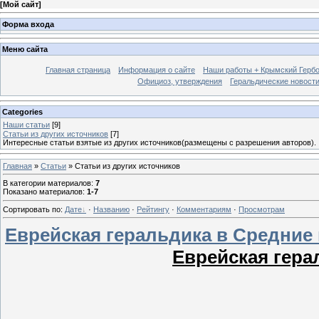
[
Мой сайт
]
Форма входа
Меню сайта
Главная страница
Информация о сайте
Наши работы + Крымский Гербов
Официоз, утверждения
Геральдические новост
Categories
Наши статьи
[9]
Статьи из других источников
[7]
Интересные статьи взятые из других источников(размещены с разрешения авторов).
Главная
»
Статьи
» Статьи из других источников
В категории материалов
:
7
Показано материалов
:
1-7
Сортировать по
:
Дате
·
Названию
·
Рейтингу
·
Комментариям
·
Просмотрам
Еврейская геральдика в Средние в
Еврейская гера