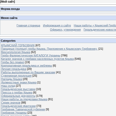
[
Мой сайт
]
Форма входа
Меню сайта
Главная страница
Информация о сайте
Наши работы + Крымский Гербов
Официоз, утверждения
Геральдические новост
Categories
КРЫМСКИЙ ГЕРБОВНИК
[67]
Парадные (полные) гербы Крыма. Приложение к Крымскому Гербовнику.
[21]
Вексиллология Крыма
[62]
Гербо-Фалеристические КАТАЛОГИ Украины
[786]
Каталог значков с гербами населенных пунктов Крыма
[546]
Гербы без правил
[19]
Корпоративная геральдика и эмблемы
[6]
Личная геральдика
[20]
Работы выполненные по Вашим заказам
[41]
Сувенирная продукция
[25]
Награды Крыма
[29]
Должностные знаки Крыма
[1]
Наш склад
[27]
Геральдические выставки
[10]
Пресса о гербах Крыма
[6]
Официальные документы
[179]
Наши работы за пределами Крыма
[81]
Серии значков
[88]
Геральдические фантазии
[73]
Гербовник Таврической губернии
[9]
Гербовник Украины
[23]
Геральдические слёты
[46]