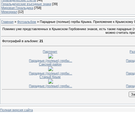
Геральдические въездные знаки
[39]
Мировая Геральдика
[758]
Мемориал
[12]
Главная
»
Фотоальбом
» Парадные (полные) гербы Крыма. Приложение к Крымскому Г
Помимо уже представленных в Крымском Гербовнике знаков, есть также парадные (п
можно считать при
Фотографий в альбоме
:
21
Партенит
Раз
Парадные (полные) гербы...
Парад
Сакский район
Парадные (полные) гербы...
Парад
Старый Крым
Парадные (полные) гербы...
Парад
Полная версия сайта