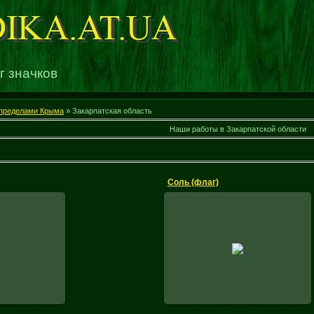
г значков
 пределами Крыма
» Закарпатская область
Наши работы в Закарпатской области
Соль (флаг)
2010
23.12.2010
Соль
Флаг села Соль
кого района