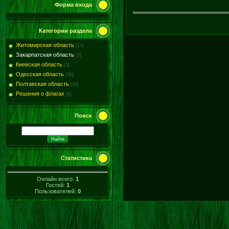
59
Форма входа
Категории раздела
Житомирская область
[15]
Закарпатская область
[3]
Киевская область
[3]
Одесская область
[36]
Полтавская область
[18]
Решения о флагах
[6]
Поиск
Статистика
Онлайн всего:
1
Гостей:
1
Пользователей:
0