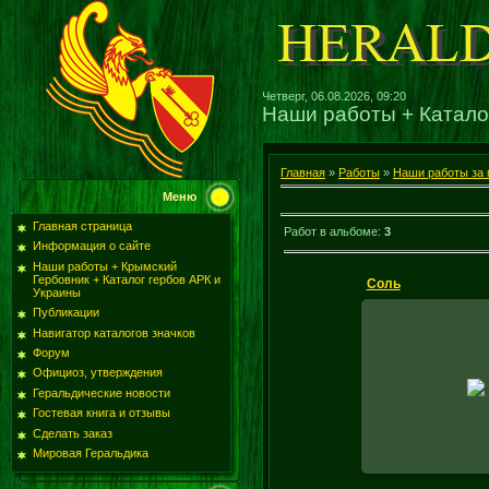
Четверг, 06.08.2026, 09:20
Наши работы + Катало
Главная
»
Работы
»
Наши работы за
Меню
Главная страница
Работ в альбоме
:
3
Информация о сайте
Наши работы + Крымский
Гербовник + Каталог гербов АРК и
Соль
Украины
Публикации
Навигатор каталогов значков
Форум
23.12.
Официоз, утверждения
Герб с.
Геральдические новости
Великоберезнянс
Гостевая книга и отзывы
Сделать заказ
Мировая Геральдика