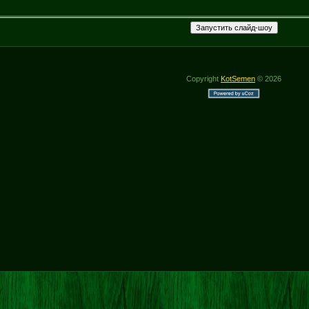
60
Copyright
KotSemen
© 2026