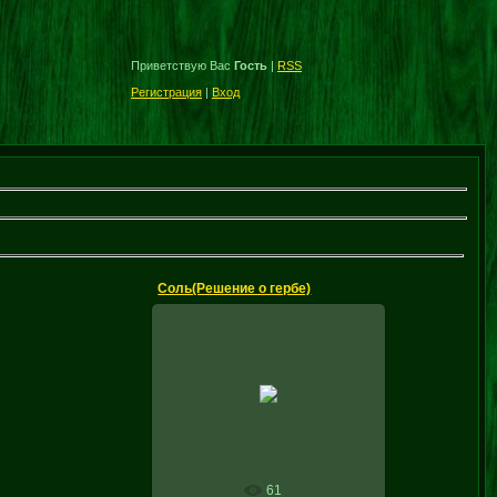
Приветствую Вас
Гость
|
RSS
Регистрация
|
Вход
Соль(Решение о гербе)
22.12.2010
с. Соль.
Решение о гербе
clio
61