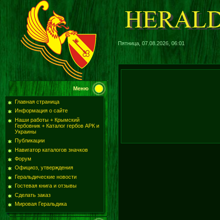
Пятница, 07.08.2026, 06:01
Меню
Главная страница
Информация о сайте
Наши работы + Крымский
Гербовник + Каталог гербов АРК и
Украины
Публикации
Навигатор каталогов значков
Форум
Официоз, утверждения
Геральдические новости
Гостевая книга и отзывы
Сделать заказ
Мировая Геральдика