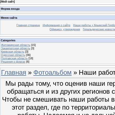
[
Мой сайт
]
Форма входа
Меню сайта
Главная страница
Информация о сайте
Наши работы + Крымский Гербов
Официоз, утверждения
Геральдические новост
Categories
Житомирская область
[15]
Закарпатская область
[3]
Киевская область
[3]
Одесская область
[36]
Полтавская область
[18]
Решения о флагах
[6]
Главная
»
Фотоальбом
» Наши работ
Мы рады тому, что оценив наши ге
обращаться и из других регионов 
Чтобы не смешивать наши работы в
этот раздел, где по территориал