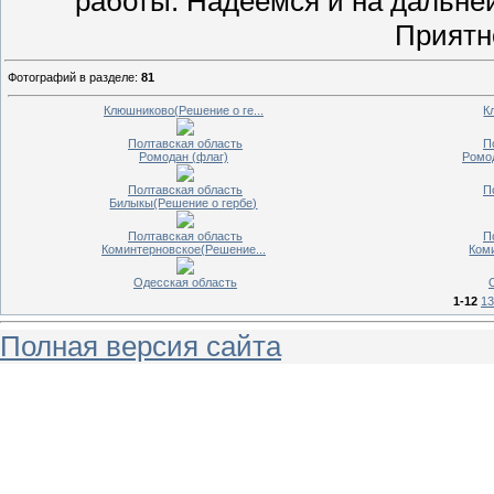
работы. Надеемся и на дальне
Приятн
Фотографий в разделе
:
81
Клюшниково(Решение о ге...
К
Полтавская область
П
Ромодан (флаг)
Ромод
Полтавская область
П
Билыкы(Решение о гербе)
Полтавская область
П
Коминтерновское(Решение...
Ком
Одесская область
1-12
13
Полная версия сайта