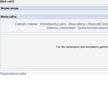
[
Мой сайт
]
Форма входа
Меню сайта
Главная страница
Информация о сайте
Наши работы + Крымский Гербов
Официоз, утверждения
Геральдические новост
Гостям запрещено просматривать данную 
Полная версия сайта