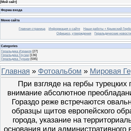
[
Мой сайт
]
Форма входа
Меню сайта
Главная страница
Информация о сайте
Наши работы + Крымский Гербов
Официоз, утверждения
Геральдические новост
Categories
Геральдика Израиля
[27]
Геральдика Грузии
[136]
Геральдика Турции
[595]
Главная
»
Фотоальбом
»
Мировая Ге
При взгляде на гербы турецких 
внимание абсолютное преобладани
Гораздо реже встречаются оваль
образцы щитов европейского обра
города, указание на территориал
основания или административного 