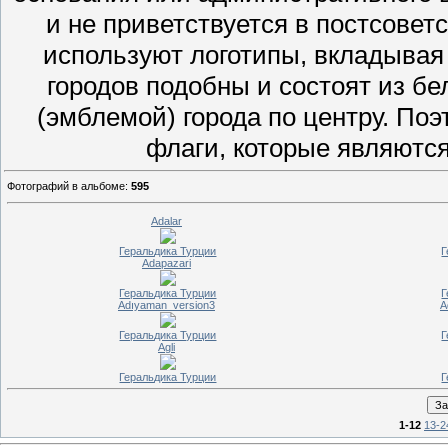
и не приветствуется в постсовет
используют логотипы, вкладывая
городов подобны и состоят из бе
(эмблемой) города по центру. По
флаги, которые являются
Фотографий в альбоме
:
595
Adalar
Геральдика Турции
Г
Adapazari
Геральдика Турции
Г
Adıyaman_version3
A
Геральдика Турции
Г
Agli
Геральдика Турции
Г
1-12
13-2