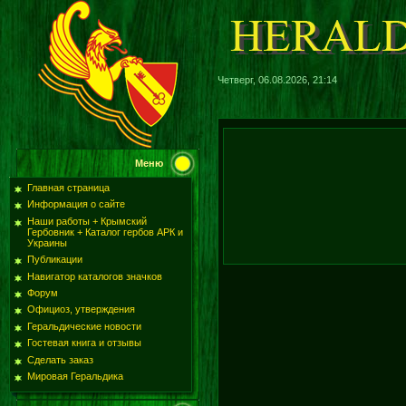
Четверг, 06.08.2026, 21:14
Меню
Главная страница
Информация о сайте
Наши работы + Крымский
Гербовник + Каталог гербов АРК и
Украины
Публикации
Навигатор каталогов значков
Форум
Официоз, утверждения
Геральдические новости
Гостевая книга и отзывы
Сделать заказ
Мировая Геральдика