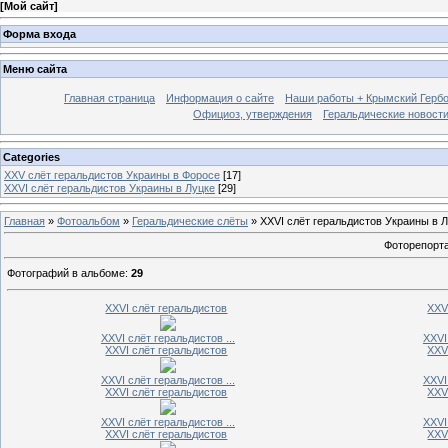
[
Мой сайт
]
Форма входа
Меню сайта
Главная страница
Информация о сайте
Наши работы + Крымский Гербов
Официоз, утверждения
Геральдические новост
Categories
XXV слёт геральдистов Украины в Форосе
[17]
XXVI слёт геральдистов Украины в Луцке
[29]
Главная
»
Фотоальбом
»
Геральдические слёты
» XXVI слёт геральдистов Украины в 
Фоторепорта
Фотографий в альбоме
:
29
XXVI слёт геральдистов
XXV
XXVI слёт геральдистов ...
XXVI
XXVI слёт геральдистов
XXV
XXVI слёт геральдистов ...
XXVI
XXVI слёт геральдистов
XXV
XXVI слёт геральдистов ...
XXVI
XXVI слёт геральдистов
XXV