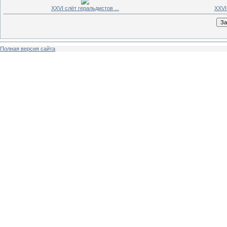
XXVI слёт геральдистов ...
XXVI
Полная версия сайта