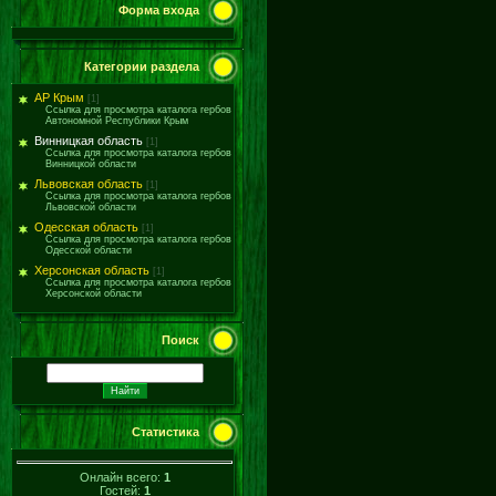
Форма входа
Категории раздела
АР Крым
[1]
Ссылка для просмотра каталога гербов
Автономной Республики Крым
Винницкая область
[1]
Ссылка для просмотра каталога гербов
Винницкой области
Львовская область
[1]
Ссылка для просмотра каталога гербов
Львовской области
Одесская область
[1]
Ссылка для просмотра каталога гербов
Одесской области
Херсонская область
[1]
Ссылка для просмотра каталога гербов
Херсонской области
Поиск
Статистика
Онлайн всего:
1
Гостей:
1