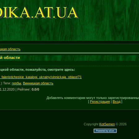
цкая область
й области
цкой области, пожалуйста, смотрите здесь:
_faleristicheskie_katalogi_ukrainy/vinnickaja_oblast/71
E
|
Теги
:
гербы
,
Винницкая область
31.12.2020 |
Рейтинг
:
0.0
/
0
Добавлять комментарии могут только зарегистрированны
[
Регистрация
|
Вход
]
Copyright
KotSemen
© 2026