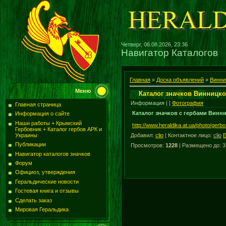
Четверг, 06.08.2026, 23:36
Навигатор Каталогов
Главная
»
Доска объявлений
»
Винни
Меню
Каталог значков Винницко
Информация | |
Фотография
Главная страница
Каталог значков с гербами Винни
Информация о сайте
Наши работы + Крымский
http://www.heraldika.at.ua/photo/gerbo
Гербовник + Каталог гербов АРК и
Добавил
:
clio
|
Контактное лицо
:
clio
Украины
Публикации
Просмотров
:
1228
|
Размещено до
: 
Навигатор каталогов значков
Форум
Официоз, утверждения
Геральдические новости
Гостевая книга и отзывы
Сделать заказ
Мировая Геральдика