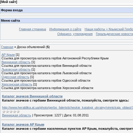
[
Мой сайт
]
Форма входа
Меню сайта
Главная страница
Информация о сайте
Наши работы + Крымский Гербов
Официоз, утверждения
Геральдические новост
Главная
»
Доска объявлений
(
5
)
АР Крым
[1]
Ссылка для просмотра каталога гербов Автономной Республики Крым
Винницкая область
[1]
Ссылка для просмотра каталога гербов Винницкой области
Львовская область
[1]
Ссылка для просмотра каталога гербов Львовской области
Одесская область
[1]
Ссылка для просмотра каталога гербов Одесской области
Херсонская область
[1]
Ссылка для просмотра каталога гербов Херсонской области
Каталог значков Винницкой области
Каталог значков с гербами Винницкой области, пожалуйста, смотрите здесь:
http://www.heraldika.at.ua/photo/gerbo_faleristicheskie_katalogi_ukrainy/vinnickaja_oblast/
Винницкая область
|
Просмотров:
1227
|
Дата:
01.08.2011
Каталог значков АР Крым
Каталог значков с гербами населенных пунктов АР Крым, пожалуйста, смотрит