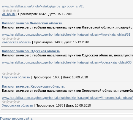
www.heraldika.at.ua/photo/katalog/gerby_gorodov_a_i/13
АР Крым
|
Просмотров:
1842
|
Дата:
15.12.2010
Каталог значков Львовской области.
Каталог значков с гербами населенных пунктов Львовской области, пожалуйст
www.heraldika.com.ua/photo/gerbo_faleristicheskie_katalogi_ukrainy/lvovskaja_oblast/51
Львовская область
|
Просмотров:
1400
|
Дата:
15.12.2010
Каталог значков. Одесская область
Каталог значков с гербами населенных пунктов Одесской области, пожалуйста
www.heraldika.com.ua/photo/gerbo_faleristicheskie_katalogi_ukrainy/odesskaja_oblast/36
Одесская область
|
Просмотров:
1608
|
Дата:
10.09.2010
Каталог значков. Херсонская область.
Каталог значков с гербами населенных пунктов Херсонской области, пожалуйс
www.heraldika.com.ua/photo/gerbo_faleristicheskie_katalogi_ukrainy/khersonskaja_oblast
Херсонская область
|
Просмотров:
1578
|
Дата:
10.09.2010
Полная версия сайта